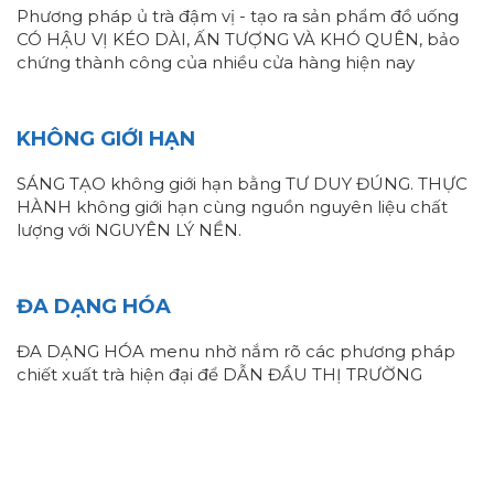
Phương pháp ủ trà đậm vị - tạo ra sản phẩm đồ uống
CÓ HẬU VỊ KÉO DÀI, ẤN TƯỢNG VÀ KHÓ QUÊN, bảo
chứng thành công của nhiều cửa hàng hiện nay
KHÔNG GIỚI HẠN
SÁNG TẠO không giới hạn bằng TƯ DUY ĐÚNG. THỰC
HÀNH không giới hạn cùng nguồn nguyên liệu chất
lượng với NGUYÊN LÝ NỀN.
ĐA DẠNG HÓA
ĐA DẠNG HÓA menu nhờ nắm rõ các phương pháp
chiết xuất trà hiện đại để DẪN ĐẦU THỊ TRƯỜNG
KHÓA HỌC TEA-OLOGY - TRÀ NÂNG