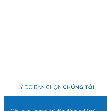
CAO DÀNH CHO
Học viên muốn kinh doanh chuyên sâu về trà và trà
sữa.
Học viên muốn cải tiến sản phẩm trà để trở nên vượt
trội hơn hẳn thị trường - vốn đã bão hòa.
Học viên mong muốn kinh doanh bền vững trong
bối cảnh thị trường nhiều biến động nhưng chưa
tìm được hướng đi phù hợp
LÝ DO BẠN CHỌN
CHÚNG TÔI
Việc tạo ra concept trà đậm đúng nghĩa có