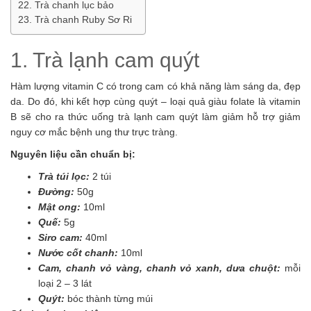
22. Trà chanh lục bảo
23. Trà chanh Ruby Sơ Ri
1. Trà lạnh cam quýt
Hàm lượng vitamin C có trong cam có khả năng làm sáng da, đẹp
da. Do đó, khi kết hợp cùng quýt – loại quả giàu folate là vitamin
B sẽ cho ra thức uống trà lạnh cam quýt làm giảm hỗ trợ giảm
nguy cơ mắc bệnh ung thư trực tràng.
Nguyên liệu cần chuẩn bị:
Trà túi lọc:
2 túi
Đường:
50g
Mật ong:
10ml
Quế:
5g
Siro cam:
40ml
Nước cốt chanh:
10ml
Cam, chanh vỏ vàng, chanh vỏ xanh, dưa chuột:
mỗi
loại 2 – 3 lát
Quýt:
bóc thành từng múi