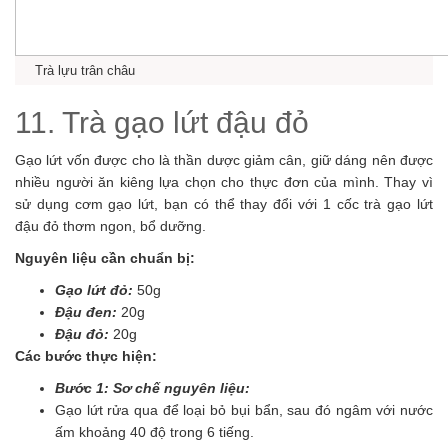
Trà lựu trân châu
11. Trà gạo lứt đậu đỏ
Gạo lứt vốn được cho là thần dược giảm cân, giữ dáng nên được
nhiều người ăn kiêng lựa chọn cho thực đơn của mình. Thay vì
sử dụng cơm gạo lứt, bạn có thể thay đổi với 1 cốc trà gạo lứt
đậu đỏ thơm ngon, bổ dưỡng.
Nguyên liệu cần chuẩn bị:
Gạo lứt đỏ:
50g
Đậu đen:
20g
Đậu đỏ:
20g
Các bước thực hiện:
Bước 1: Sơ chế nguyên liệu:
Gạo lứt rửa qua để loại bỏ bụi bẩn, sau đó ngâm với nước
ấm khoảng 40 độ trong 6 tiếng.