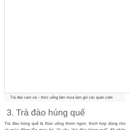
Trà đào cam sả – thức uống làm mưa làm gió các quán cafe
3. Trà đào húng quế
Trà đào húng quế là thức uống thơm ngon, thích hợp dùng cho
cả mùa đông lẫn mùa hè. Vì vậy, “trà đào húng quế” đã nhận