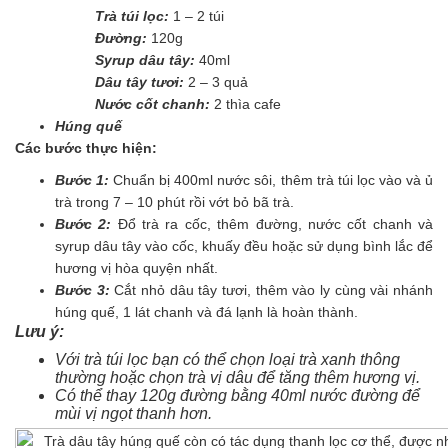
Trà túi lọc:
1 – 2 túi
Đường:
120g
Syrup dâu tây:
40ml
Dâu tây tươi:
2 – 3 quả
Nước cốt chanh:
2 thìa cafe
Húng quế
Các bước thực hiện:
Bước 1:
Chuẩn bị 400ml nước sôi, thêm trà túi lọc vào và ủ
trà trong 7 – 10 phút rồi vớt bỏ bã trà.
Bước 2:
Đổ trà ra cốc, thêm đường, nước cốt chanh và
syrup dâu tây vào cốc, khuấy đều hoặc sử dụng bình lắc để
hương vị hòa quyện nhất.
Bước 3:
Cắt nhỏ dâu tây tươi, thêm vào ly cùng vài nhánh
húng quế, 1 lát chanh và đá lạnh là hoàn thành.
Lưu ý:
Với trà túi lọc bạn có thể chọn loại trà xanh thông
thường hoặc chọn trà vị dâu để tăng thêm hương vị.
Có thể thay 120g đường bằng 40ml nước đường để
mùi vị ngọt thanh hơn.