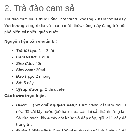
2. Trà đào cam sả
Trà đào cam sả là thức uống “hot trend” khoảng 2 năm trở lại đây.
Với hương vị ngọt dịu và thanh mát, thức uống này đang trở nên
phổ biến tại nhiều quán nước.
Nguyên liệu cần chuẩn bị:
Trà túi lọc:
1 – 2 túi
Cam vàng:
1 quả
Siro đào:
40ml
Siro cam:
20ml
Đào hộp:
2 miếng
Sả:
5 cây
Syrup đường:
2 thìa cafe
Các bước thực hiện:
Bước 1 (Sơ chế nguyên liệu):
Cam vàng cắt làm đôi, 1
nửa để vắt lấy nước (bỏ hạt), nửa còn lại cắt thành từng lát.
Sả rửa sạch, lấy 4 cây cắt khúc và đập dập, giữ lại 1 cây để
trang trí.
Bước 2 (Bật bếp):
Cho 300ml nước vào nồi và 4 cây sả đã