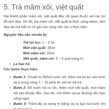
5. Trà mâm xôi, việt quất
Hai thành phần mâm xôi, việt quất đều rất quen thuộc với các tín
đồ làm đẹp. Do đó, trà mâm xôi, việt quất là thức uống detox, làm
đẹp da mà bất cứ cô gái nào cũng nên lưu ý thực hiện.
Nguyên liệu cần chuẩn bị:
Trà túi lọc:
1 – 2 túi
Mứt việt quất:
25ml
Mứt mâm xôi:
25ml
Việt quất, mâm xôi:
3 – 4 quả trang trí
Lá bạc hà
Các bước thực hiện:
Bước 1:
Chuẩn bị 300ml nước sôi, thêm trà túi lọc vào bình
và ủ trong vòng 7 – 10 phút thì vớt bỏ bã trà.
Bước 2:
Đổ nước trà ra cốc, thêm mứt việt quất, mứt mâm
xôi vào khuấy đều. Sau đó, cho thêm syrup đường nếu bạn
uống ngọt.
Bước 3:
Thêm đá và trang trí bằng vài lá bạc hà trước khi