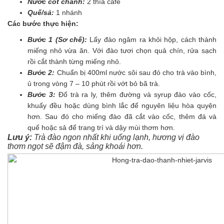
Nước cốt chanh:
2 thìa cafe
Quế/sả:
1 nhánh
Các bước thực hiện:
Bước 1 (Sơ chế):
Lấy đào ngâm ra khỏi hộp, cách thành
miếng nhỏ vừa ăn. Với đào tươi chọn quả chín, rửa sạch
rồi cắt thành từng miếng nhỏ.
Bước 2:
Chuẩn bị 400ml nước sôi sau đó cho trà vào bình,
ủ trong vòng 7 – 10 phút rồi vớt bỏ bã trà.
Bước 3:
Đổ trà ra ly, thêm đường và syrup đào vào cốc,
khuấy đều hoặc dùng bình lắc để nguyên liệu hòa quyện
hơn. Sau đó cho miếng đào đã cắt vào cốc, thêm đá và
quế hoặc sả để trang trí và dậy mùi thơm hơn.
Lưu ý:
Trà đào ngon nhất khi uống lạnh, hương vị đào
thơm ngọt sẽ đậm đà, sảng khoái hơn.