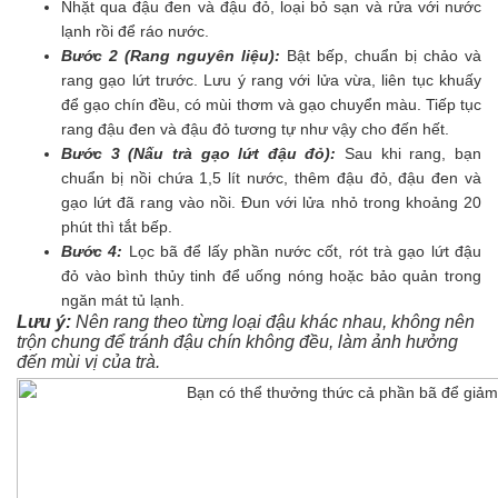
Nhặt qua đậu đen và đậu đỏ, loại bỏ sạn và rửa với nước
lạnh rồi để ráo nước.
Bước 2 (Rang nguyên liệu):
Bật bếp, chuẩn bị chảo và
rang gạo lứt trước. Lưu ý rang với lửa vừa, liên tục khuấy
để gạo chín đều, có mùi thơm và gạo chuyển màu. Tiếp tục
rang đậu đen và đậu đỏ tương tự như vậy cho đến hết.
Bước 3 (Nấu trà gạo lứt đậu đỏ):
Sau khi rang, bạn
chuẩn bị nồi chứa 1,5 lít nước, thêm đậu đỏ, đậu đen và
gạo lứt đã rang vào nồi. Đun với lửa nhỏ trong khoảng 20
phút thì tắt bếp.
Bước 4:
Lọc bã để lấy phần nước cốt, rót trà gạo lứt đậu
đỏ vào bình thủy tinh để uống nóng hoặc bảo quản trong
ngăn mát tủ lạnh.
Lưu ý:
Nên rang theo từng loại đậu khác nhau, không nên
trộn chung để tránh đậu chín không đều, làm ảnh hưởng
đến mùi vị của trà.