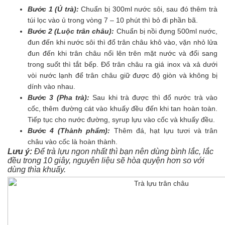
Bước 1 (Ủ trà):
Chuẩn bị 300ml nước sôi, sau đó thêm trà
túi lọc vào ủ trong vòng 7 – 10 phút thì bỏ đi phần bã.
Bước 2 (Luộc trân châu):
Chuẩn bị nồi đựng 500ml nước,
đun đến khi nước sôi thì đổ trân châu khô vào, vặn nhỏ lửa
đun đến khi trân châu nổi lên trên mặt nước và đổi sang
trong suốt thì tắt bếp. Đổ trân châu ra giá inox và xả dưới
vòi nước lạnh để trân châu giữ được độ giòn và không bị
dính vào nhau.
Bước 3 (Pha trà):
Sau khi trà được thì đổ nước trà vào
cốc, thêm đường cát vào khuấy đều đến khi tan hoàn toàn.
Tiếp tục cho nước đường, syrup lựu vào cốc và khuấy đều.
Bước 4 (Thành phẩm):
Thêm đá, hạt lựu tươi và trân
châu vào cốc là hoàn thành.
Lưu ý:
Để trà lựu ngon nhất thì bạn nên dùng bình lắc, lắc
đều trong 10 giây, nguyên liệu sẽ hòa quyện hơn so với
dùng thìa khuấy.