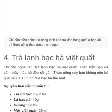
Chỉ cần điều chỉnh độ nóng lạnh của trà đào húng quế là bạn đã
có thức uống theo mùa thơm ngon
4. Trà lạnh bạc hà việt quất
Chỉ cần nghe tên “trà lạnh bạc hà việt quất”, chắc hẳn bạn đã
cảm thấy mùa hè đến rất gần. Thức uống này bạn không nên bỏ
qua nếu là 1 tín đồ của bạc hà the mát.
Nguyên liệu cần chuẩn bị:
Trà túi lọc:
2 – 3 túi
Lá bạc hà:
40g
Đường:
120ml
Mứt việt quất:
25ml