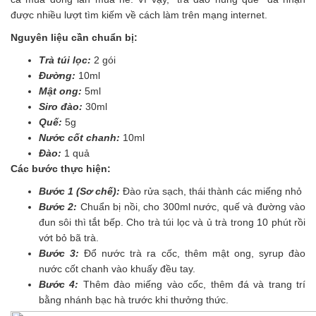
được nhiều lượt tìm kiếm về cách làm trên mạng internet.
Nguyên liệu cần chuẩn bị:
Trà túi lọc:
2 gói
Đường:
10ml
Mật ong:
5ml
Siro đào:
30ml
Quế:
5g
Nước cốt chanh:
10ml
Đào:
1 quả
Các bước thực hiện:
Bước 1 (Sơ chế):
Đào rửa sạch, thái thành các miếng nhỏ
Bước 2:
Chuẩn bị nồi, cho 300ml nước, quế và đường vào
đun sôi thì tắt bếp. Cho trà túi lọc và ủ trà trong 10 phút rồi
vớt bỏ bã trà.
Bước 3:
Đổ nước trà ra cốc, thêm mật ong, syrup đào
nước cốt chanh vào khuấy đều tay.
Bước 4:
Thêm đào miếng vào cốc, thêm đá và trang trí
bằng nhánh bạc hà trước khi thưởng thức.