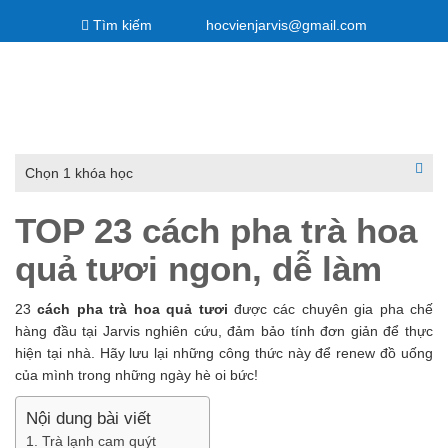
Tìm kiếm
hocvienjarvis@gmail.com
Về
Khóa
Liên
Giảng
Lịch
Kiến
Góc
chúng
học
hệ
viên
khai
thức
tư
Hotline:
0933960880
tôi
Jarvis
đào
giảng
vấn
–
tạo
Chọn 1 khóa học
Jarvis
TOP 23 cách pha trà hoa
Academy
quả tươi ngon, dễ làm
23
cách pha trà hoa quả tươi
được các chuyên gia pha chế
hàng đầu tại Jarvis nghiên cứu, đảm bảo tính đơn giản để thực
hiện tại nhà. Hãy lưu lại những công thức này để renew đồ uống
của mình trong những ngày hè oi bức!
Nội dung bài viết
1. Trà lạnh cam quýt