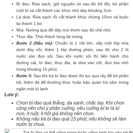
Bí đao: Rửa sạch, giữ nguyên vỏ sau đó bổ đôi, bỏ phần
ruột bí và cắt thành các khúc nhỏ dày khoảng 3cm.
Lá dứa: Rửa sạch rồi cắt thành khúc chừng 10cm và buộc
lại thành 1 bó.
Mía: Nướng qua để dậy mùi thơm sau đó chẻ nhỏ.
Thục địa: Thái thành từng lát mỏng
Bước 2 (Nấu trà):
Chuẩn bị 1 nồi lớn, xếp một lớp mía
dưới đáy nồi, thêm 1 lớp đường phèn, sau đó cho 2 lít
nước vào đun sôi. Sau khi nước sôi thì tiến hành cho
đường cát, bí đao, thục địa, lá dứa vào nồi, đun lửa nhỏ
trong khoảng 15 phút.
Bước 3:
Sau khi trà bí đao được thì lọc qua rây để bỏ phần
bã, thêm đá để thưởng thức hoặc bảo quản trà sâm trong
ngăn mát tủ lạnh.
Lưu ý:
Chọn bí đao quả thẳng, da xanh, chắc tay. Khi chọn
cũng nên chú ý phần cuống, nếu cuống bí to là bí
non, ít ruột, ít hột già không nên chọn.
Không nấu trà bí đao quá 15 phút, nếu không sẽ làm
nước bị chua.