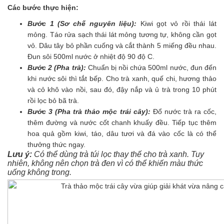
Các bước thực hiện:
Bước 1 (Sơ chế nguyên liệu):
Kiwi gọt vỏ rồi thái lát
mỏng. Táo rửa sạch thái lát mỏng tương tự, không cần gọt
vỏ. Dâu tây bỏ phần cuống và cắt thành 5 miếng đều nhau.
Đun sôi 500ml nước ở nhiệt độ 90 độ C.
Bước 2 (Pha trà):
Chuẩn bị nồi chứa 500ml nước, đun đến
khi nước sôi thì tắt bếp. Cho trà xanh, quế chi, hương thảo
và cỏ khô vào nồi, sau đó, đậy nắp và ủ trà trong 10 phút
rồi lọc bỏ bã trà.
Bước 3 (Pha trà thảo mộc trái cây):
Đổ nước trà ra cốc,
thêm đường và nước cốt chanh khuấy đều. Tiếp tục thêm
hoa quả gồm kiwi, táo, dâu tươi và đá vào cốc là có thể
thưởng thức ngay.
Lưu ý:
Có thể dùng trà túi lọc thay thế cho trà xanh. Tuy
nhiên, không nên chọn trà đen vì có thể khiến màu thức
uống không trong.