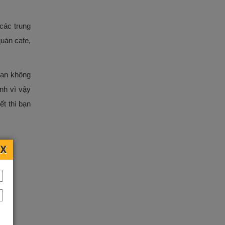
các trung
uán cafe,
 bạn không
nh vì vậy
ết thì bạn
X