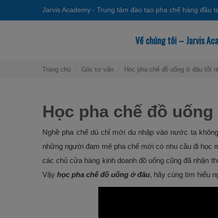
Jarvis Academy - Trung tâm đào tạo pha chế hàng đầu t
Về chúng tôi – Jarvis A
Trang chủ
Góc tư vấn
Học pha chế đồ uống ở đâu tốt n
Học pha chế đồ uống 
Nghề pha chế dù chỉ mới du nhập vào nước ta không l
những người đam mê pha chế mới có nhu cầu đi học mà
các chủ cửa hàng kinh doanh đồ uống cũng đã nhận th
Vậy
học pha chế đồ uống ở đâu
, hãy cùng tìm hiểu n