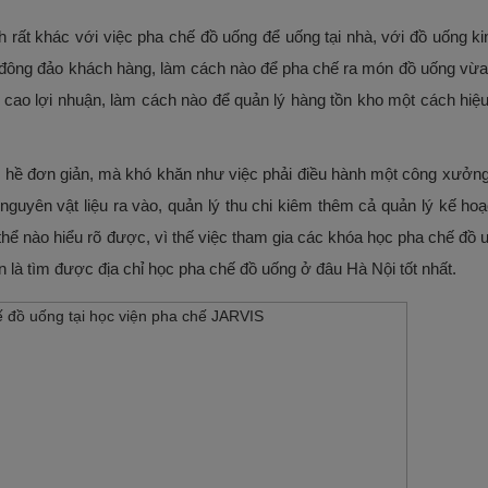
 rất khác với việc pha chế đồ uống để uống tại nhà, với đồ uống ki
của đông đảo khách hàng, làm cách nào để pha chế ra món đồ uống vừ
ng cao lợi nhuận, làm cách nào để quản lý hàng tồn kho một cách hiệ
 hề đơn giản, mà khó khăn như việc phải điều hành một công xưởng
guyên vật liệu ra vào, quản lý thu chi kiêm thêm cả quản lý kế hoạ
ể nào hiểu rõ được, vì thế việc tham gia các khóa học pha chế đồ u
n là tìm được địa chỉ học pha chế đồ uống ở đâu Hà Nội tốt nhất.