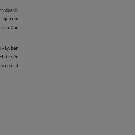
nh doanh,
a ngon mà
u quả lãng
 vậy, bạn
ch truyền
ống là rất