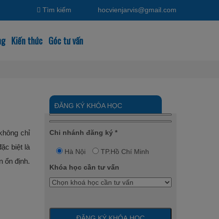
Tìm kiếm
hocvienjarvis@gmail.com
ng
Kiến thức
Góc tư vấn
Hotline:
0933960880
ĐĂNG KÝ KHÓA HỌC
Chi nhánh đăng ký *
không chỉ
c biệt là
Hà Nội
TP.Hồ Chí Minh
 ổn định.
Khóa học cần tư vấn