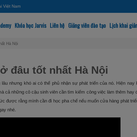
ại Việt Nam
cademy
Khóa học Jarvis
Liên hệ
Giảng viên đào tạo
Lịch khai giả
hất Hà Nội
ở đâu tốt nhất Hà Nội
âu nhưng khó ai có thể phủ nhận sự phát triển của nó. Hiện nay 
 cả những cô cậu sinh viên cần tìm kiếm công việc làm thêm hay đặ
ức được rằng mình cần đi học pha chế nếu muốn cửa hàng phát triển
gay nhé.