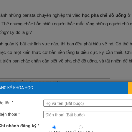
nh những barista chuyên nghiệp thì việc
học pha chế đồ uống
ở 
ết. Thế nhưng chắc hẳn nhiều người thắc mắc rằng những người chủ q
uống? Lý do là gì?
nh quản lý bất cứ lĩnh vực nào, thì bạn đều phải hiểu về nó. Có thể
ệc có một kiến thức cơ bản nền tảng là điều cực kỳ cần thiết. Chí
triển bạn chắc chắn cần biết về pha chế đồ uống, và tất nhiên để bi
NG KÝ KHÓA HỌC
Họ tên *
Điện thoại *
Chi nhánh đăng ký *