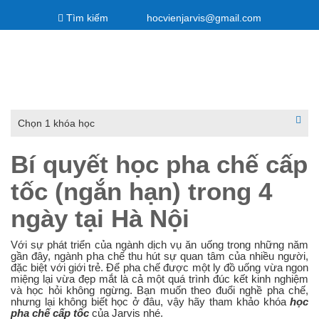
Tìm kiếm
hocvienjarvis@gmail.com
Về
Khóa
Liên
Giảng
Lịch
Kiến
Góc
chúng
học
hệ
viên
khai
thức
tư
Hotline:
0933960880
tôi
Jarvis
đào
giảng
vấn
–
tạo
Chọn 1 khóa học
Jarvis
Bí quyết học pha chế cấp
Academy
tốc (ngắn hạn) trong 4
ngày tại Hà Nội
Với sự phát triển của ngành dịch vụ ăn uống trong những năm
gần đây, ngành pha chế thu hút sự quan tâm của nhiều người,
đặc biệt với giới trẻ. Để pha chế được một ly đồ uống vừa ngon
miệng lại vừa đẹp mắt là cả một quá trình đúc kết kinh nghiệm
và học hỏi không ngừng. Bạn muốn theo đuổi nghề pha chế,
nhưng lại không biết học ở đâu, vậy hãy tham khảo khóa
học
pha chế cấp tốc
của Jarvis nhé.