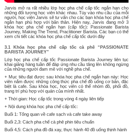
Jarvis mở ra rất nhiều lớp học pha chế cấp tốc ngắn hạn cho
những đối tượng học viên khác nhau. Tùy vào nhu cầu của mỗi
người, học viện Jarvis sẽ tư vấn cho các bạn khóa học pha chế
ngắn hạn phù hợp với bản thân. Hiện nay, Jarvis đang mở 3
khóa học pha chế ngắn hạn (cấp tốc): Passionate Barista
Journey, Making The Trend, Practitioner Barista. Các bạn có thể
xem chi tiết các khóa học pha chế cấp tốc dưới đây
3.1 Khóa học pha chế cấp tốc cà phê “PASSIONATE
BARISTA JOURNEY”
Lớp học pha chế cấp tốc Passionate Barista Journey liên tục
khai giảng hàng tuần để đáp ứng nhu cầu tăng lên không ngừng
của những người đam mê với nghề pha chế.
+ Mục tiêu đạt được sau khóa học pha chế ngắn hạn này: Học
viên nắm được những công thức pha chế đồ uống cơ bản, đặc
biệt là cafe. Sau khóa học, học viên có thể nhóm đồ, phối đồ,
trang trí phù hợp với quán của mình nhất.
+ Thời gian: Học cấp tốc trong vòng 4 ngày liên tiếp
+ Nội dung khóa học pha chế cấp tốc:
Buổi 1: Tổng quan về cafe sạch và cafe take away
Buổi 2,3: Cách pha chế cà phê phin tiêu chuẩn
Buổi 4,5: Cách pha đồ đá xay, thực hành 40 đồ uống thịnh hành