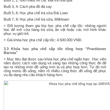
Buổi 1, 2: Giới thiệu về các loại trà hoa quả
Buổi 3, 4: Cách pha đồ đá xay
Buổi 5, 6: Học pha chế trà sữa Đài Loan
Buổi 7, 8: Học pha chế trà sữa, Milkfoam
+ Đối tượng tham gia lớp học pha chế cấp tốc: những người
học để mở cửa hàng trà sữa, ăn vặt hoặc các mô hình khác
phục vụ giới trẻ.
+ Giá khóa học pha chế cấp tốc: 4.500.000 VNĐ.
3.3 Khóa học pha chế cấp tốc tổng hợp “Practitoner
Barista”
+ Mục tiêu đạt được sau khóa học pha chế ngắn hạn: Học viên
nắm được cách vận dụng và sáng tạo những công thức đó để
tạo ra những món đồ uống mới lạ và phù hợp hơn. Từ đó mở
rộng menu đồ uống, nắm rõ nhiều công thức đồ uống để phục
vụ đa dạng nhu cầu khách hàng hơn.