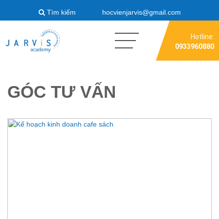
Tìm kiếm
hocvienjarvis@gmail.com
Về
Khóa
Liên
Giảng
Lịch
Kiến
Góc
chúng
học
hệ
viên
khai
thức
tư
Hotline:
0933960880
tôi
Jarvis
đào
giảng
vấn
–
tạo
GÓC TƯ VẤN
Jarvis
Academy